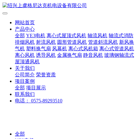
网站首页
产品中心
全部
YE3电机
离心式屋顶式风机
轴流风机
轴流式消防
排烟风机
射流风机
圆形管道风机
管道斜流风机
新风换
气机
塑料换气扇
风幕机
离心式风机箱
离心式管道风机
离心风机
诱导风机
金属换气扇
静音风机
玻璃钢轴流式
屋顶通风机
关于我们
公司简介
荣誉资质
项目案例
全部
项目展示
联系我们
电话： 0575-89293510
全部