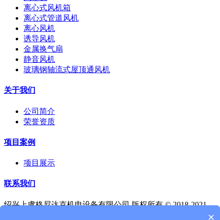
离心式风机箱
离心式管道风机
离心风机
诱导风机
金属换气扇
静音风机
玻璃钢轴流式屋顶通风机
关于我们
公司简介
荣誉资质
项目案例
项目展示
联系我们
绍兴上虞格尼达克机电设备有限公司 版权所有 © 2018-2021
×