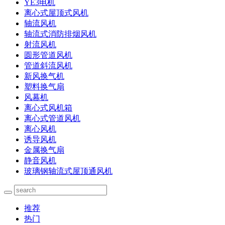
YE3电机
离心式屋顶式风机
轴流风机
轴流式消防排烟风机
射流风机
圆形管道风机
管道斜流风机
新风换气机
塑料换气扇
风幕机
离心式风机箱
离心式管道风机
离心风机
诱导风机
金属换气扇
静音风机
玻璃钢轴流式屋顶通风机
推荐
热门