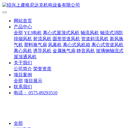
网站首页
产品中心
全部
YE3电机
离心式屋顶式风机
轴流风机
轴流式消防
排烟风机
射流风机
圆形管道风机
管道斜流风机
新风换
气机
塑料换气扇
风幕机
离心式风机箱
离心式管道风机
离心风机
诱导风机
金属换气扇
静音风机
玻璃钢轴流式
屋顶通风机
关于我们
公司简介
荣誉资质
项目案例
全部
项目展示
联系我们
电话： 0575-89293510
全部