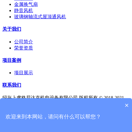
金属换气扇
静音风机
玻璃钢轴流式屋顶通风机
关于我们
公司简介
荣誉资质
项目案例
项目展示
联系我们
绍兴上虞格尼达克机电设备有限公司 版权所有 © 2018-2021
×
浙江省绍兴市上虞区梁湖街道新花浦村前旺塘村村委老办公楼
二楼 312300
欢迎来到本网站，请问有什么可以帮您？
0575-89293510，89293863 ,89293723,浙ICP备19008573号-1 浙
公网安备 33060402001101号 浙公网安备33060402002069号