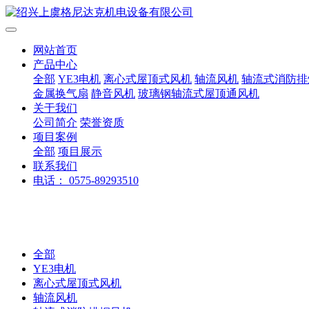
网站首页
产品中心
全部
YE3电机
离心式屋顶式风机
轴流风机
轴流式消防排
金属换气扇
静音风机
玻璃钢轴流式屋顶通风机
关于我们
公司简介
荣誉资质
项目案例
全部
项目展示
联系我们
电话： 0575-89293510
全部
YE3电机
离心式屋顶式风机
轴流风机