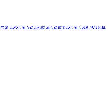
换气扇
风幕机
离心式风机箱
离心式管道风机
离心风机
诱导风机