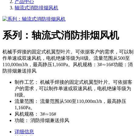
产品中心
轴流式消防排烟风机
系列：轴流式消防排烟风机
机械手焊接的固定式机翼型叶片。可依据客户的需求，可以制
作单速或双速风机，电机绝缘等级为H级。流量范围从500至
110,000m3/h，最高静压1,160Pa。风机规格：3#∽16#功能：消
防排烟兼送排风
制作工艺：
机械手焊接的固定式机翼型叶片。可依据客
户的需求，可以制作单速或双速风机，电机绝缘等级为
H级。
流量范围：
流量范围从500至110,000m3/h，最高静压
1,160Pa。
风机规格：
3#∽16#
功能：
消防排烟兼送排风
详细信息