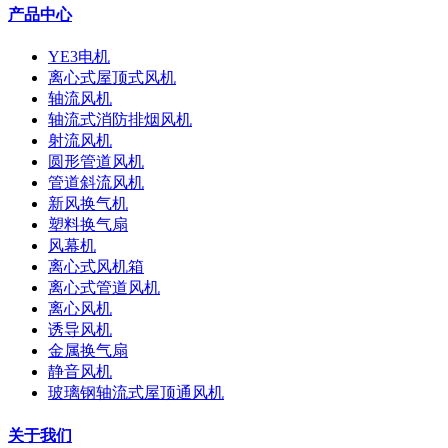
产品中心
YE3电机
离心式屋顶式风机
轴流风机
轴流式消防排烟风机
射流风机
圆形管道风机
管道斜流风机
新风换气机
塑料换气扇
风幕机
离心式风机箱
离心式管道风机
离心风机
诱导风机
金属换气扇
静音风机
玻璃钢轴流式屋顶通风机
关于我们